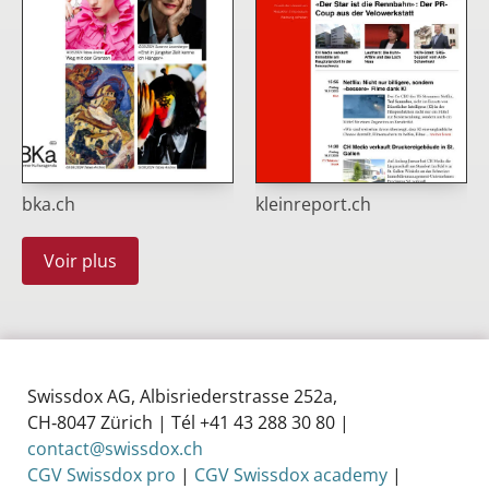
bka.ch
kleinreport.ch
Voir plus
Swissdox AG, Albisriederstrasse 252a,
CH‑8047 Zürich | Tél +41 43 288 30 80 |
contact@swissdox.ch
CGV Swissdox pro
|
CGV Swissdox academy
|