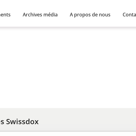
ents
Archives média
A propos de nous
Conta
es Swissdox