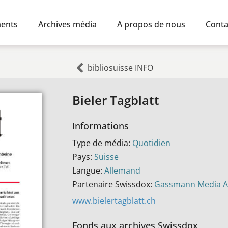
ents
Archives média
A propos de nous
Conta
bibliosuisse INFO
Bieler Tagblatt
Informations
Type de média:
Quotidien
Pays:
Suisse
Langue:
Allemand
Partenaire Swissdox:
Gassmann Media 
www.bielertagblatt.ch
Fonds aux archives Swissdox