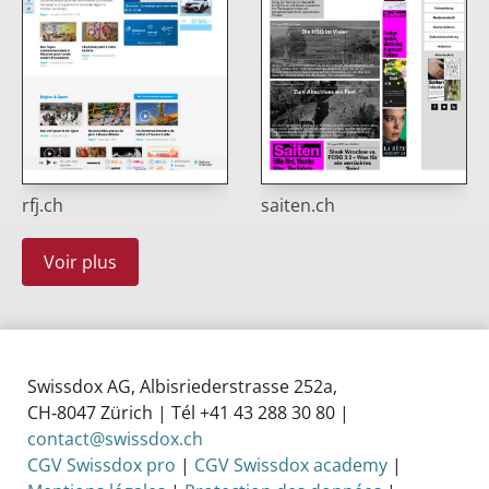
rfj.ch
saiten.ch
Voir plus
Swissdox AG, Albisriederstrasse 252a,
CH‑8047 Zürich | Tél +41 43 288 30 80 |
contact@swissdox.ch
CGV Swissdox pro
|
CGV Swissdox academy
|