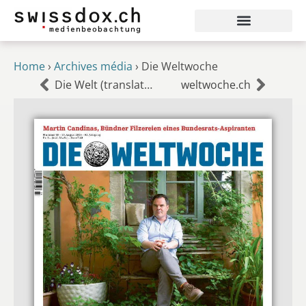
Home
›
Archives média
›
Die Weltwoche
Die Welt (translated into French)
weltwoche.ch