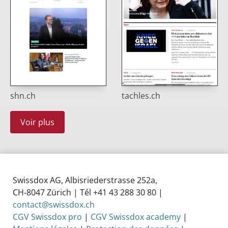
shn.ch
tachles.ch
Voir plus
Swissdox AG, Albisriederstrasse 252a,
CH‑8047 Zürich | Tél +41 43 288 30 80 |
contact@swissdox.ch
CGV Swissdox pro
|
CGV Swissdox academy
|