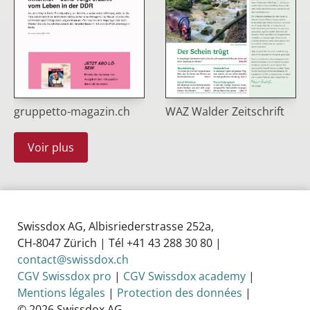
WAZ Walder Zeitschrift
gruppetto-magazin.ch
Voir plus
Swissdox AG, Albisriederstrasse 252a,
CH‑8047 Zürich | Tél +41 43 288 30 80 |
contact@swissdox.ch
CGV Swissdox pro
|
CGV Swissdox academy
|
Mentions légales
|
Protection des données
|
© 2026 Swissdox AG