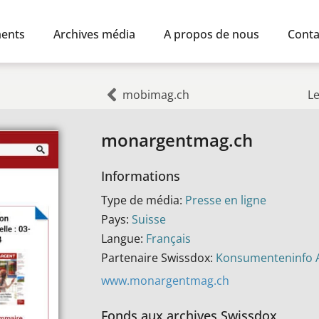
ents
Archives média
A propos de nous
Conta
mobimag.ch
L
monargentmag.ch
Informations
Type de média:
Presse en ligne
Pays:
Suisse
Langue:
Français
Partenaire Swissdox:
Konsumenteninfo 
www.monargentmag.ch
Fonds aux archives Swissdox