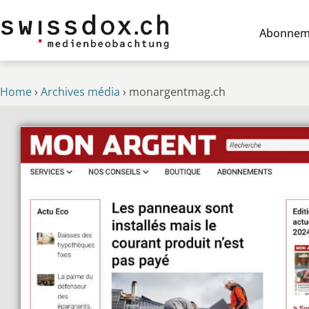
Abonnem
Home
›
Archives média
›
monargentmag.ch