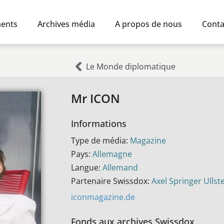
ents
Archives média
A propos de nous
Conta
Le Monde diplomatique
Mr ICON
Informations
Type de média:
Magazine
Pays:
Allemagne
Langue:
Allemand
Partenaire Swissdox:
Axel Springer Ulls
iconmagazine.de
Fonds aux archives Swissdox