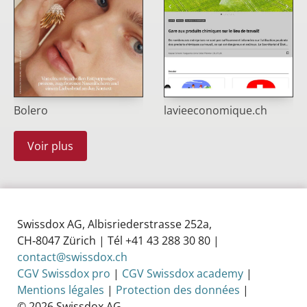
Bolero
lavieeconomique.ch
Voir plus
Swissdox AG, Albisriederstrasse 252a,
CH‑8047 Zürich | Tél +41 43 288 30 80 |
contact@swissdox.ch
CGV Swissdox pro
|
CGV Swissdox academy
|
Mentions légales
|
Protection des données
|
© 2026 Swissdox AG