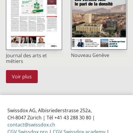
Nouveau Genève
Journal des arts et
métiers
Voir plus
Swissdox AG, Albisriederstrasse 252a,
CH‑8047 Zürich | Tél +41 43 288 30 80 |
contact@swissdox.ch
CGV Swissdox pro
|
CGV Swissdox academy
|