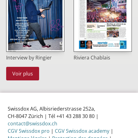
Interview by Ringier
Riviera Chablais
Voir plus
Swissdox AG, Albisriederstrasse 252a,
CH‑8047 Zürich | Tél +41 43 288 30 80 |
contact@swissdox.ch
CGV Swissdox pro
|
CGV Swissdox academy
|