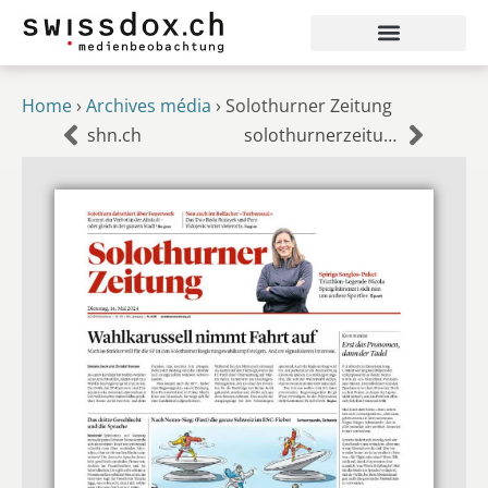
Home
›
Archives média
›
Solothurner Zeitung
shn.ch
solothurnerzeitung.ch