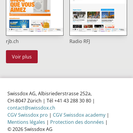
rjb.ch
Radio RFJ
Voir plus
Swissdox AG, Albisriederstrasse 252a,
CH‑8047 Zürich | Tél +41 43 288 30 80 |
contact@swissdox.ch
CGV Swissdox pro
|
CGV Swissdox academy
|
Mentions légales
|
Protection des données
|
© 2026 Swissdox AG