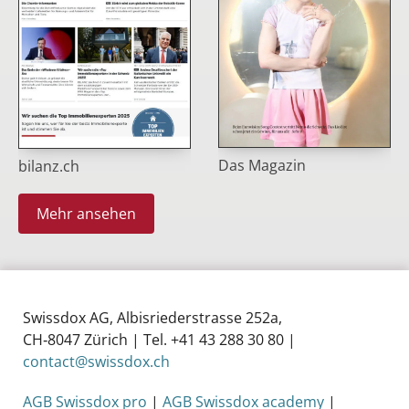
Das Magazin
bilanz.ch
Mehr ansehen
Swissdox AG, Albisriederstrasse 252a,
CH‑8047 Zürich | Tel. +41 43 288 30 80 |
contact@swissdox.ch
AGB Swissdox pro
|
AGB Swissdox academy
|