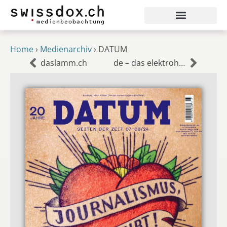
Home
›
Medienarchiv
›
DATUM
daslamm.ch
de – das elektrohandwerk