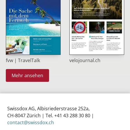
fvw | TravelTalk
velojournal.ch
Mehr ansehen
Swissdox AG, Albisriederstrasse 252a,
CH‑8047 Zürich | Tel. +41 43 288 30 80 |
contact@swissdox.ch