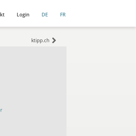
kt
Login
DE
FR
ktipp.ch
ur