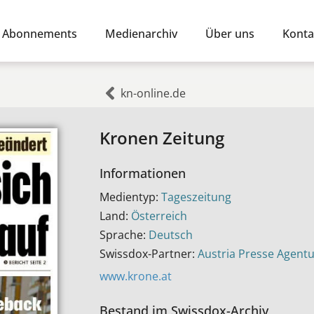
Abonnements
Medienarchiv
Über uns
Konta
kn-online.de
Kronen Zeitung
Informationen
Medientyp:
Tageszeitung
Land:
Österreich
Sprache:
Deutsch
Swissdox-Partner:
Austria Presse Agent
www.krone.at
Bestand im Swissdox-Archiv​