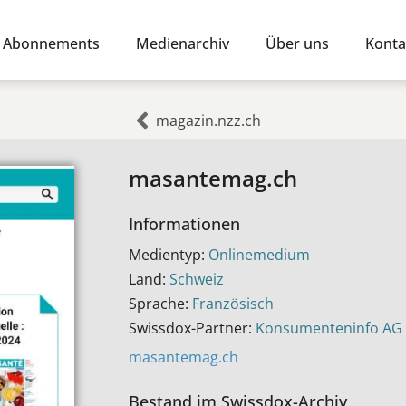
Abonnements
Medienarchiv
Über uns
Konta
magazin.nzz.ch
masantemag.ch
Informationen
Medientyp:
Onlinemedium
Land:
Schweiz
Sprache:
Französisch
Swissdox-Partner:
Konsumenteninfo AG
masantemag.ch
Bestand im Swissdox-Archiv​