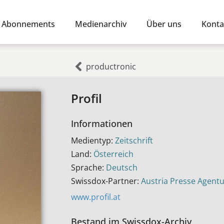
Abonnements
Medienarchiv
Über uns
Konta
productronic
Profil
Informationen
Medientyp:
Zeitschrift
Land:
Österreich
Sprache:
Deutsch
Swissdox-Partner:
Austria Presse Agent
www.profil.at
Bestand im Swissdox-Archiv​