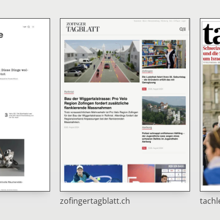
zofingertagblatt.ch
tachl