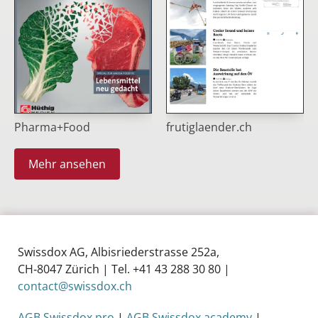
Pharma+Food
frutiglaender.ch
Mehr ansehen
Swissdox AG, Albisriederstrasse 252a,
CH‑8047 Zürich | Tel. +41 43 288 30 80 |
contact@swissdox.ch
AGB Swissdox pro
|
AGB Swissdox academy
|