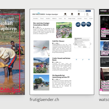
wats
frutiglaender.ch