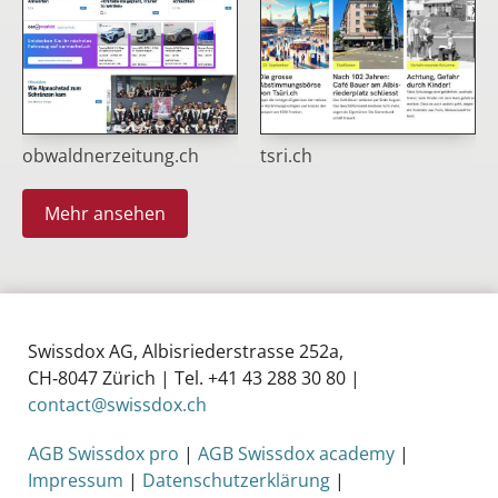
obwaldnerzeitung.ch
tsri.ch
Mehr ansehen
Swissdox AG, Albisriederstrasse 252a,
CH‑8047 Zürich | Tel. +41 43 288 30 80 |
contact@swissdox.ch
AGB Swissdox pro
|
AGB Swissdox academy
|
Impressum
|
Datenschutzerklärung
|