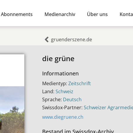
Abonnements
Medienarchiv
Über uns
Konta
gruenderszene.de
die grüne
Informationen
Medientyp:
Zeitschrift
Land:
Schweiz
Sprache:
Deutsch
Swissdox-Partner:
Schweizer Agrarmedi
www.diegruene.ch
Bestand im Swissdox-Archiv​