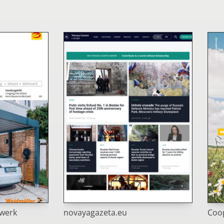
dwerk
novayagazeta.eu
Coo