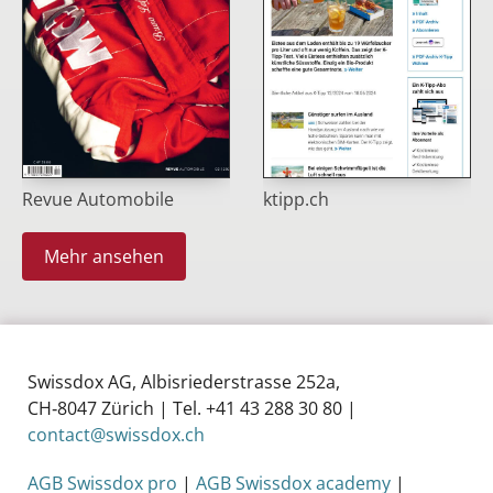
Revue Automobile
ktipp.ch
Mehr ansehen
Swissdox AG, Albisriederstrasse 252a,
CH‑8047 Zürich | Tel. +41 43 288 30 80 |
contact@swissdox.ch
AGB Swissdox pro
|
AGB Swissdox academy
|