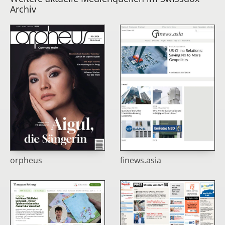
Archiv
orpheus
finews.asia