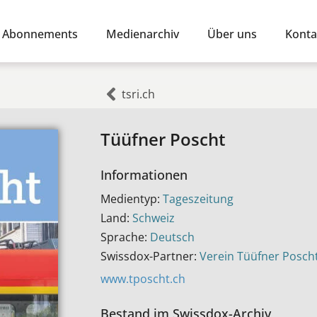
Abonnements
Medienarchiv
Über uns
Konta
tsri.ch
Tüüfner Poscht
Informationen
Medientyp:
Tageszeitung
Land:
Schweiz
Sprache:
Deutsch
Swissdox-Partner:
Verein Tüüfner Posch
www.tposcht.ch
Bestand im Swissdox-Archiv​