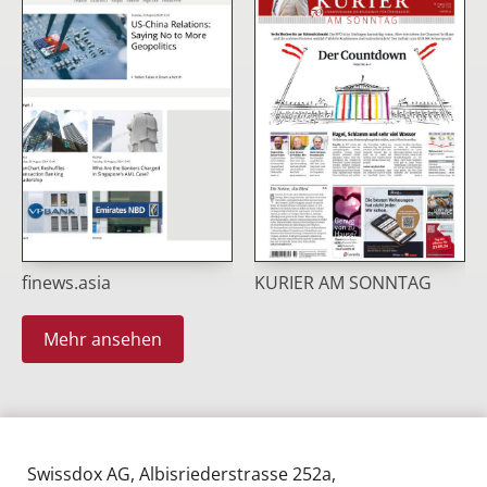
finews.asia
KURIER AM SONNTAG
Mehr ansehen
Swissdox AG, Albisriederstrasse 252a,