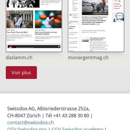
daslamm.ch
monargentmag.ch
Voir plus
Swissdox AG, Albisriederstrasse 252a,
CH‑8047 Zürich | Tél +41 43 288 30 80 |
contact@swissdox.ch
CGV Swissdox pro
|
CGV Swissdox academy
|