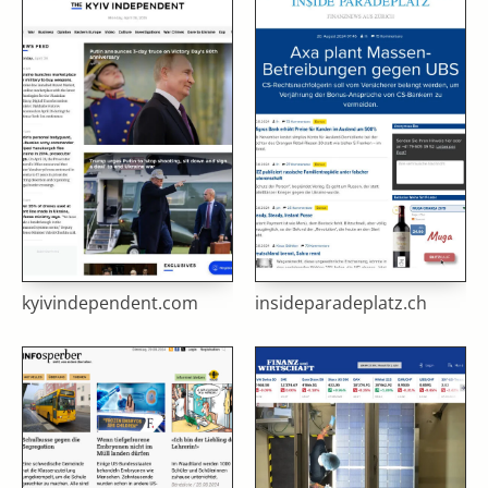
kyivindependent.com
insideparadeplatz.ch