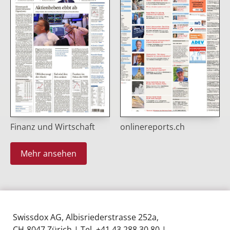
Finanz und Wirtschaft
onlinereports.ch
Mehr ansehen
Swissdox AG, Albisriederstrasse 252a,
CH‑8047 Zürich | Tel. +41 43 288 30 80 |