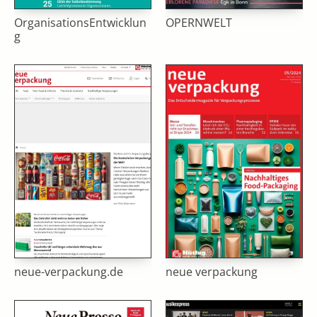
OrganisationsEntwicklun
OPERNWELT
g
neue-verpackung.de
neue verpackung